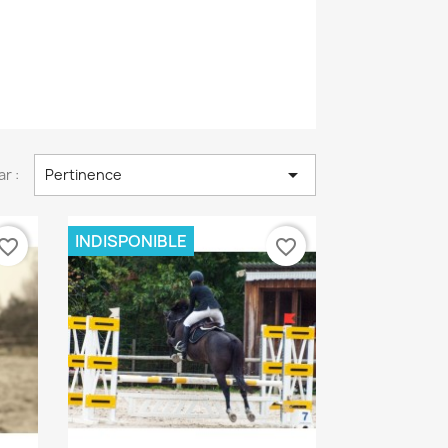

ar :
Pertinence
INDISPONIBLE
vorite_border
favorite_border