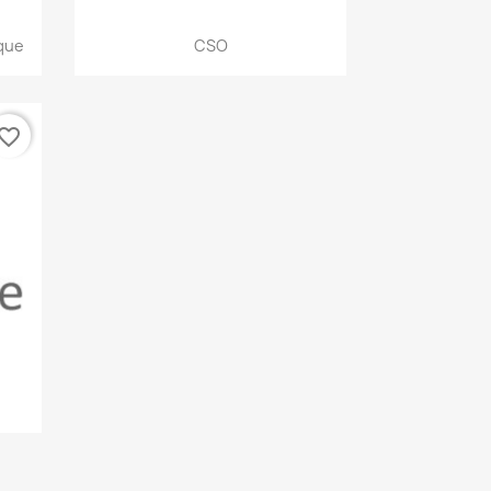
Aperçu rapide

que
CSO
vorite_border