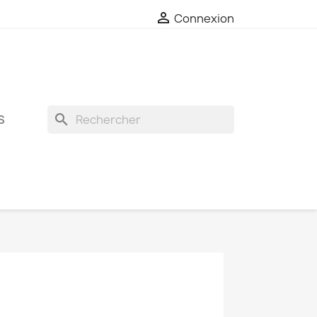

Connexion
search
S