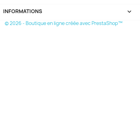
INFORMATIONS
keyboard_arrow_down
© 2026 - Boutique en ligne créée avec PrestaShop™